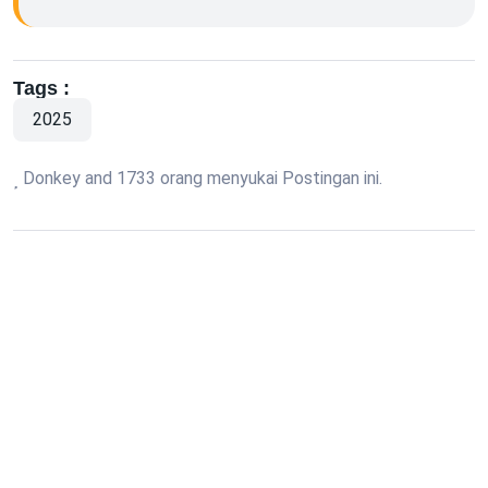
Tags :
2025
Donkey and 1733 orang menyukai Postingan ini.
Author
Humas IAI TABAH
#1 Empowering The Society: Excellent and
Prestigious.