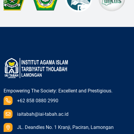
Empowering The Society: Excellent and Prestigious.
+62 858 0880 2990
iaitabah@iai-tabah.ac.id
JL. Deandles No. 1 Kranji, Paciran, Lamongan